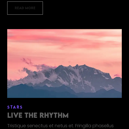
READ MORE
STARS
LIVE THE RHYTHM
Tristique senectus et netus et. Fringilla phasellus