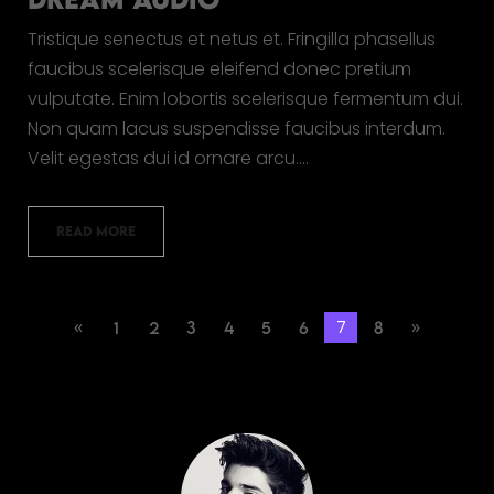
Tristique senectus et netus et. Fringilla phasellus
faucibus scelerisque eleifend donec pretium
vulputate. Enim lobortis scelerisque fermentum dui.
Non quam lacus suspendisse faucibus interdum.
Velit egestas dui id ornare arcu.…
READ MORE
7
«
1
2
3
4
5
6
8
»