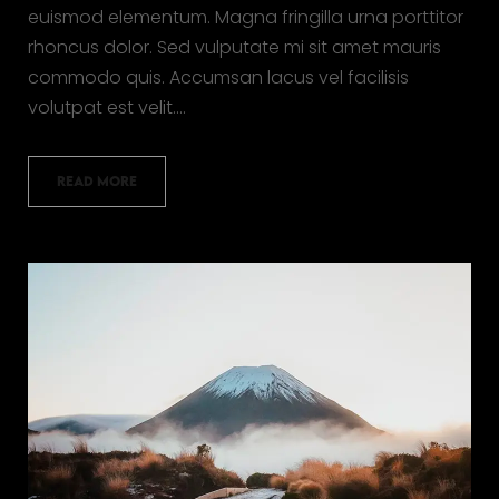
euismod elementum. Magna fringilla urna porttitor
rhoncus dolor. Sed vulputate mi sit amet mauris
commodo quis. Accumsan lacus vel facilisis
volutpat est velit.…
READ MORE