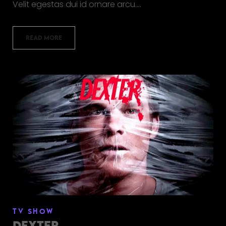
Velit egestas dui id ornare arcu.…
READ MORE
TV SHOW
DEXTER