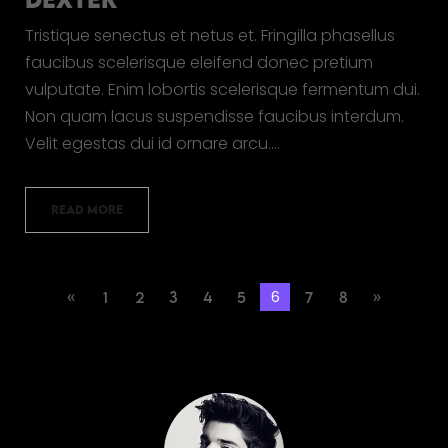
Tristique senectus et netus et. Fringilla phasellus
faucibus scelerisque eleifend donec pretium
vulputate. Enim lobortis scelerisque fermentum dui.
Non quam lacus suspendisse faucibus interdum.
Velit egestas dui id ornare arcu.…
READ MORE
6
«
1
2
3
4
5
7
8
»