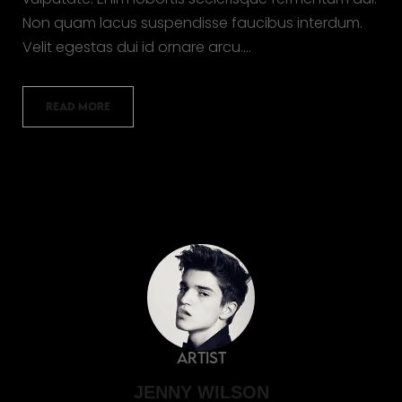
Non quam lacus suspendisse faucibus interdum.
Velit egestas dui id ornare arcu.…
READ MORE
Artist
JENNY WILSON