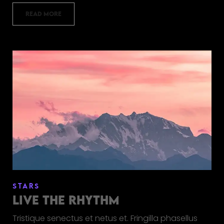
READ MORE
STARS
LIVE THE RHYTHM
Tristique senectus et netus et. Fringilla phasellus